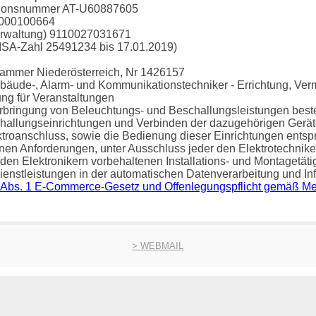
ationsnummer
AT-U60887605
00100664
erwaltung)
9110027031671
SA-Zahl 25491234 bis 17.01.2019)
skammer
Niederösterreich, Nr 1426157
ebäude-, Alarm- und Kommunikationstechniker
- Errichtung, Ve
ng für Veranstaltungen
rbringung von Beleuchtungs- und Beschallungsleistungen beste
allungseinrichtungen und Verbinden der dazugehörigen Geräte
troanschluss, sowie die Bedienung dieser Einrichtungen ents
en Anforderungen, unter Ausschluss jeder den Elektrotechnike
den Elektronikern vorbehaltenen Installations- und Montagetäti
ienstleistungen in der automatischen Datenverarbeitung und In
 § 5 Abs. 1 E-Commerce-Gesetz und Offenlegungspflicht gemäß M
> WEBMAIL