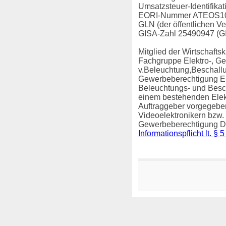
Umsatzsteuer-Identifik
EORI-Nummer
ATEOS10
GLN (der öffentlichen V
GISA-Zahl
25490947 (GI
Mitglied der Wirtschaft
Fachgruppe Elektro-, G
v.Beleuchtung,Beschallu
Gewerbeberechtigung
E
Beleuchtungs- und Besch
einem bestehenden Elek
Auftraggeber vorgegeben
Videoelektronikern bzw. 
Gewerbeberechtigung
D
Informationspflicht lt.