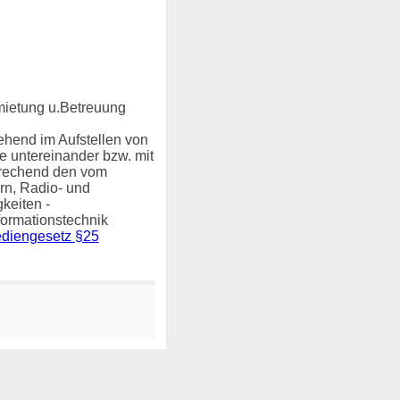
rmietung u.Betreuung
hend im Aufstellen von
 untereinander bzw. mit
prechend den vom
rn, Radio- und
gkeiten
-
formationstechnik
ediengesetz §25