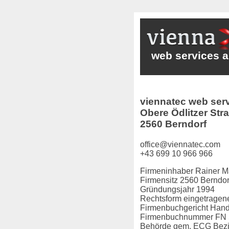
web services a
viennatec web serv
Obere Ödlitzer Str
2560 Berndorf
office@viennatec.com
+43 699 10 966 966
Firmeninhaber
Rainer Ma
Firmensitz
2560 Berndorf
Gründungsjahr
1994
Rechtsform
eingetragene
Firmenbuchgericht
Hande
Firmenbuchnummer
FN 
Behörde gem. ECG
Bezi